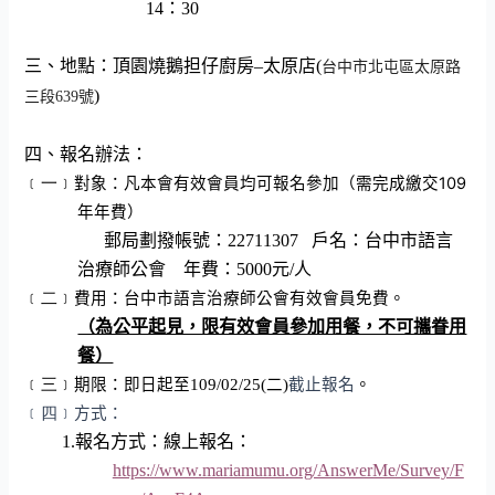
14
：
30
三、地點：
頂園燒鵝担仔廚房
–
太原店
(
台中市北屯區太原路
)
三段
639
號
四、報名辦法：
109
﹝一﹞
對象：
凡本會有效會員均可報名參加（需完成繳交
年年費）
郵局劃撥帳號：
22711307
戶名：台中市語言
治療師公會
年費：
5000
元
/
人
﹝二﹞
費用：台中市語言治療師公會
有效
會員免費。
（為公平起見，限有效會員參加用餐，不可攜眷用
餐）
﹝三﹞
期限：即日起至
109/02/25(
二
)
截止報名
。
﹝四﹞
方式：
1.
報名方式：線上
報名：
https://www.mariamumu.org/AnswerMe/Survey/F