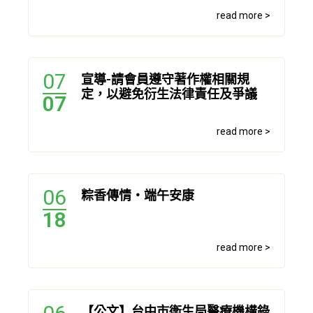
read more >
07
宣導-請會員遵守著作權相關規
定，以避免衍生法律責任及爭議
07
read more >
06
粽香傳情・端午安康
18
read more >
【公文】台中市衛生局醫療機構錄