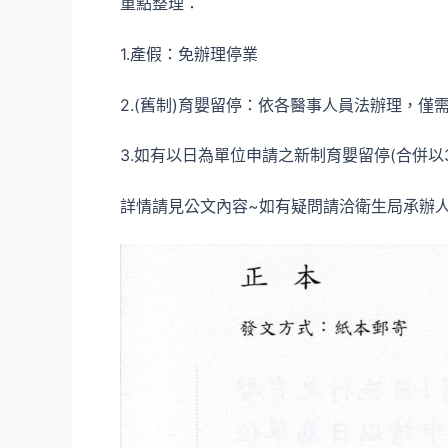
重點整理：
1.產假：免辦理停業
2.(舊制)育嬰留停：依各醫事人員法辦理，
3.如有以日為單位申請之新制育嬰留停(合併以
詳情請見公文內容~如有疑問請洽衛生局承辦