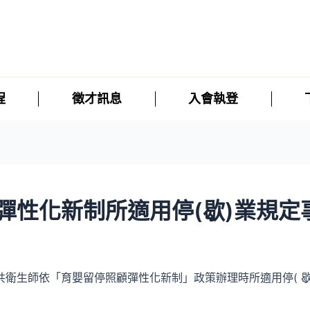
程
徵才訊息
入會執登
彈性化新制所適用停(歇)業規定
衛生師依「育嬰留停照顧彈性化新制」政策辦理時所適用停( 歇