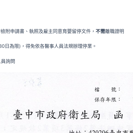
僅需檢附申請書、執照及雇主同意育嬰留停文件，
不需
離職證明
30日為限)，得免依各醫事人員法規辦理停業。
人員詢問