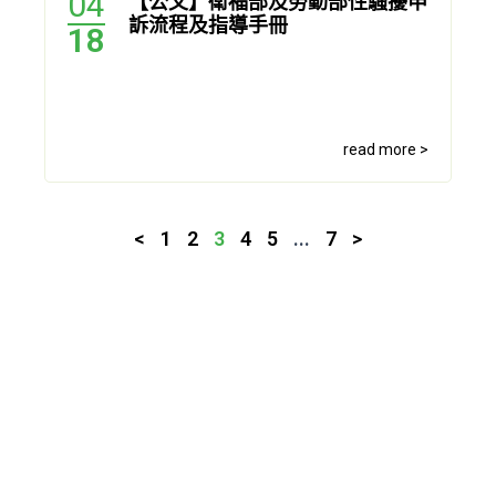
04
【公文】衛福部及勞動部性騷擾申
訴流程及指導手冊
18
read more >
<
1
2
3
4
5
...
7
>