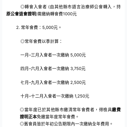
◎
轉會入會者
(
由其他縣市語言治療師公會轉入，持
原公會退會證明
)
需繳納轉會費
1000
元
2.
常年會費：
5,000
元。
◎
常年會費以季計算：
一月
–
三月入會者一次繳納
5,000
元
四月
–
六月入會者一次繳納
3,750
元
七月
–
九月入會者一次繳納
2,500
元
十月
–
十二月入會者一次繳納
1,250
元
◎
當年度已於其他縣市繳清常年會費者，得檢具
繳費
證明正本
免繳當年度常年會費
。
◎
舊會員皆於年初公告期限內一次繳納全年費用。