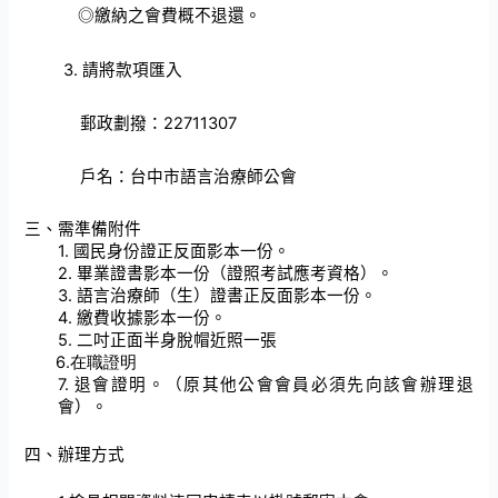
◎
繳納之會費概不退還。
3.
請將款項匯入
郵政劃撥：
22711307
戶名：台中市語言治療師公會
三、需準備附件
1.
國民身份證正反面影本一份。
2.
畢業證書影本一份（證照考試應考資格）。
3.
語言治療師（生）證書正反面影本一份。
4.
繳費收據影本一份。
5.
二吋正面半身脫帽近照一張
6.在職證明
7.
退會證明。（原其他公會會員必須先向該會辦理退
會）。
四、辦理方式