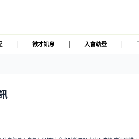
程
徵才訊息
入會執登
訊