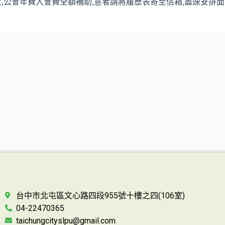
,
公會年費入會費全額補助,意者請將履歷表寄至信箱,盡速安排面
台中市北屯區文心路四段955號十樓之四(106室)
04-22470365
taichungcityslpu@gmail.com