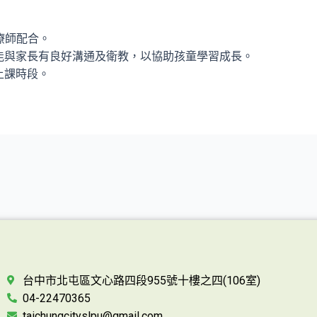
療師配合。
能與家長有良好溝通及衛教，以協助孩童學習成長。
上課時段。
。
台中市北屯區文心路四段955號十樓之四(106室)
04-22470365
taichungcityslpu@gmail.com